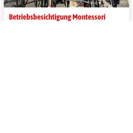
Betriebsbesichtigung Montessori
Schule Oettingen
Am Freitag, den 13.03.2026 besuchten uns die 7. und 8.
Klassen der Oettinger Montessori Schule um unser
Unternehmen und die Ausbildungsberufe im Bau
Handwerk kennenzulernen. Ein Highlight war die
Besteigung des 40 m hohen Turms der Asphalt
Mischanlage. Einige konnten auch mit dem neuen
Aufzug hochfahren und die Aussicht über das Ries
genießen.
Weiterlesen …