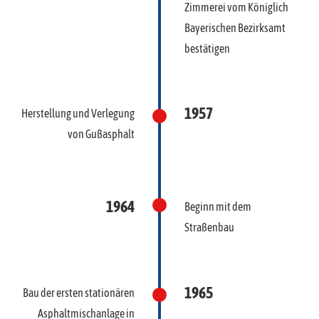
Zimmerei vom Königlich
Bayerischen Bezirksamt
bestätigen
1957
Herstellung und Verlegung
von Gußasphalt
1964
Beginn mit dem
Straßenbau
1965
Bau der ersten stationären
Asphaltmischanlage in