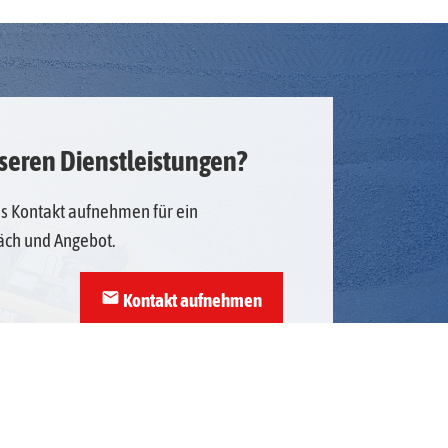
nseren Dienstleistungen?
uns Kontakt aufnehmen für ein
äch und Angebot.
mail
Kontakt aufnehmen